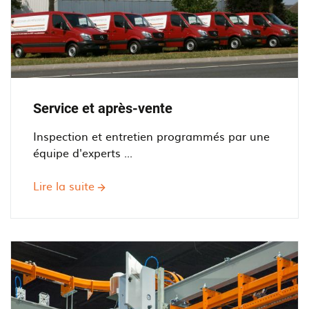
Service et après-vente
Inspection et entretien programmés par une
équipe d'experts ...
Lire la suite
sur
Service
et
après-
vente