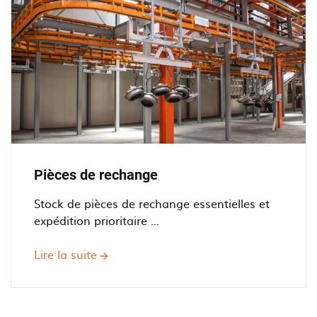
Pièces de rechange
Stock de pièces de rechange essentielles et
expédition prioritaire ...
Lire la suite
sur
Pièces
de
rechange