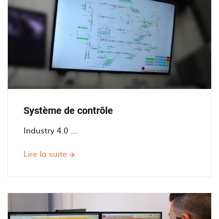
Système de contrôle
Industry 4.0 ...
Lire la suite
sur
Système
de
contrôle