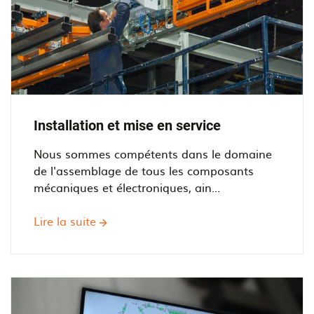
Installation et mise en service
Nous sommes compétents dans le domaine
de l'assemblage de tous les composants
mécaniques et électroniques, ain...
Lire la suite
sur
Installation
et
mise
en
service